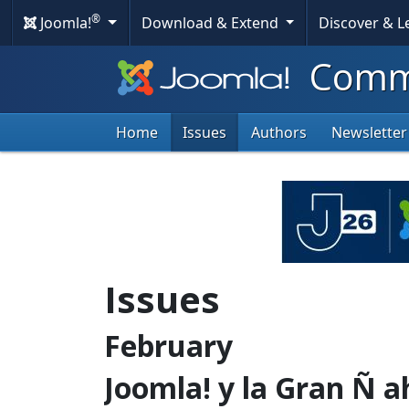
®
Joomla!
Download & Extend
Discover & 
Commu
Home
Issues
Authors
Newsletter
Issues
February
Joomla! y la Gran Ñ 