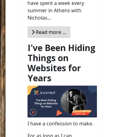
have spent a week every
summer in Athens with
Nicholas...
Read more …
I've Been Hiding
Things on
Websites for
Years
I have a confession to make.
For as long as I can