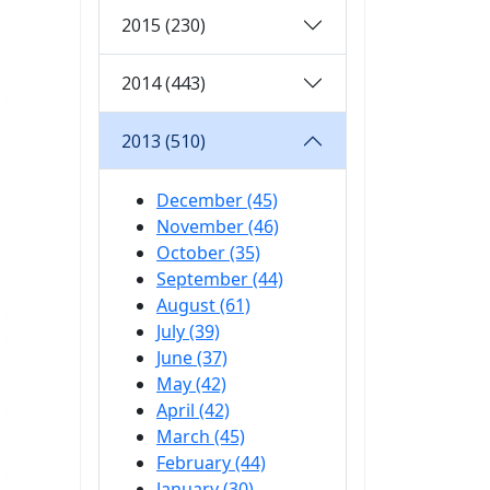
2015 (230)
2014 (443)
2013 (510)
December (45)
November (46)
October (35)
September (44)
August (61)
July (39)
June (37)
May (42)
April (42)
March (45)
February (44)
January (30)