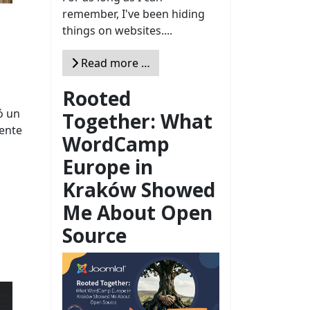
remember, I've been hiding
things on websites....
Read more …
Rooted
ó un
Together: What
mente
WordCamp
Europe in
Kraków Showed
Me About Open
Source