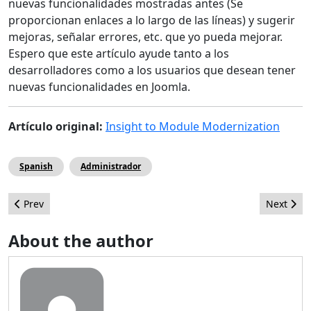
nuevas funcionalidades mostradas antes (Se
proporcionan enlaces a lo largo de las líneas) y sugerir
mejoras, señalar errores, etc. que yo pueda mejorar.
Espero que este artículo ayude tanto a los
desarrolladores como a los usuarios que desean tener
nuevas funcionalidades en Joomla.
Artículo original:
Insight to Module Modernization
Spanish
Administrador
Previous article: Los foros siguen siendo nuestro mejor amigo
Next artic
Prev
Next
About the author