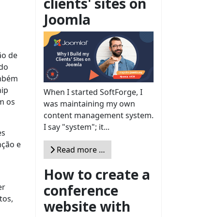
clients' sites on
Joomla
ão de
ndo
ambém
hip
When I started SoftForge, I
m os
was maintaining my own
content management system.
I say "system"; it...
es
nção e
Read more …
How to create a
conference
er
tos,
website with