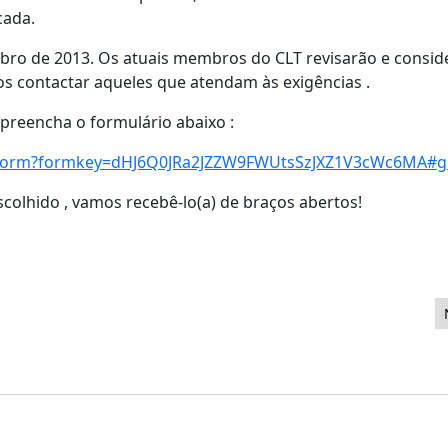
cada.
mbro de 2013. Os atuais membros do CLT revisarão e consid
os contactar aqueles que atendam às exigências .
 preencha o formulário abaixo :
ewform?formkey=dHJ6Q0JRa2JZZW9FWUtsSzJXZ1V3cWc6MA#g
scolhido , vamos recebê-lo(a) de braços abertos!
ber 2013