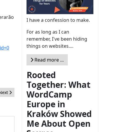
erarão
I have a confession to make.
For as long as I can
remember, I've been hiding
things on websites....
id=0
Read more …
Rooted
Together: What
WordCamp
Next article: Elige tu extensión favorita: Diciembre
Next
Europe in
Kraków Showed
Me About Open