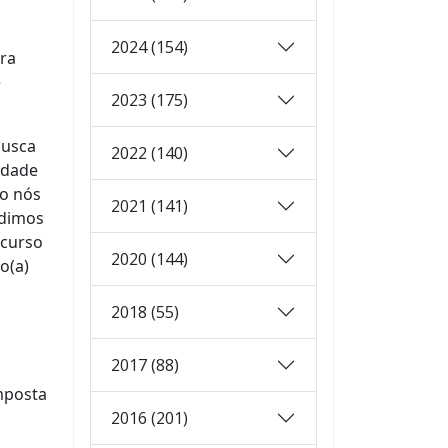
2024 (154)
ra
e
2023 (175)
busca
2022 (140)
idade
ão nós
2021 (141)
edimos
ncurso
2020 (144)
o(a)
2018 (55)
2017 (88)
mposta
2016 (201)