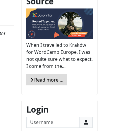
Source
the
When I travelled to Kraków
for WordCamp Europe, I was
not quite sure what to expect.
I come from the...
Read more …
Login
Username