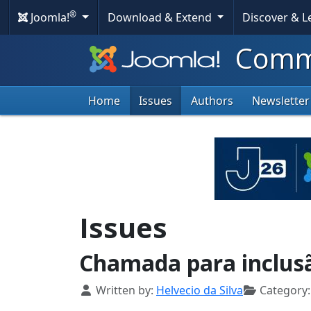
®
Joomla!
Download & Extend
Discover & 
Commu
Home
Issues
Authors
Newsletter
Issues
Chamada para inclus
Details
Written by:
Helvecio da Silva
Category