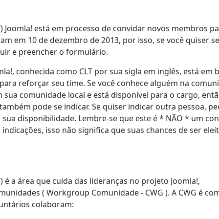
) Joomla! está em processo de convidar novos membros pa
nam em 10 de dezembro de 2013, por isso, se você quiser s
guir e preencher o formulário.
a!, conhecida como CLT por sua sigla em inglês, está em 
ara reforçar seu time. Se você conhece alguém na comun
m sua comunidade local e está disponível para o cargo, ent
também pode se indicar. Se quiser indicar outra pessoa, p
ie sua disponibilidade. Lembre-se que este é * NÃO * um co
dicações, isso não significa que suas chances de ser eleit
é a área que cuida das lideranças no projeto Joomla!,
Comunidades ( Workgroup Comunidade - CWG ). A CWG é co
luntários colaboram: