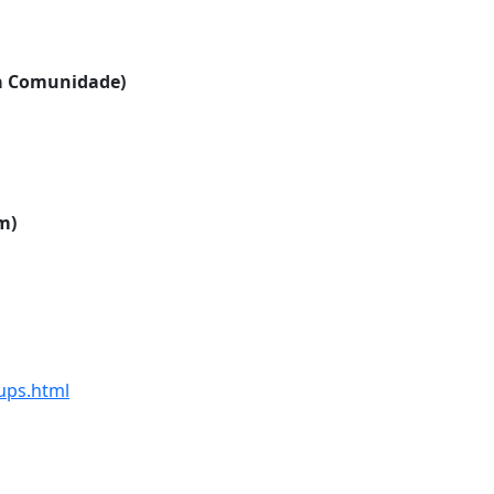
da Comunidade)
m)
ups.html