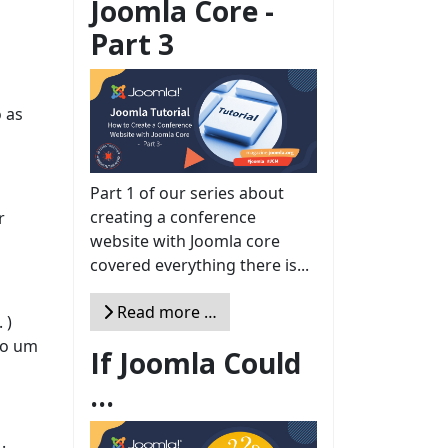
Joomla Core -
Part 3
 as
Part 1 of our series about
creating a conference
r
website with Joomla core
covered everything there is...
Read more …
 )
mo um
If Joomla Could
...
.