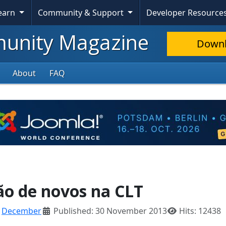
Learn
Community & Support
Developer Resource
nity Magazine
Down
About
FAQ
ão de novos na CLT
:
December
Published: 30 November 2013
Hits: 12438