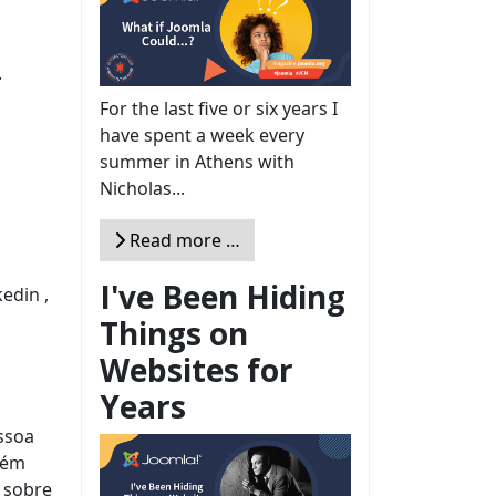
.
For the last five or six years I
have spent a week every
summer in Athens with
Nicholas...
Read more …
I've Been Hiding
edin ,
Things on
Websites for
Years
ssoa
bém
o sobre