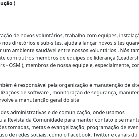
rução )
ração de novos voluntários, trabalho com equipes, instalaç
nos diretórios e sub-sites, ajuda a lançar novos sites qua
tir um ambiente saudável entre nossos voluntários . Nós t
e com outros membros de equipes de liderança (Leaders
rs - OSM ), membros de nossa equipe e, especialmente, co
ambém é responsável pela organização e manutenção de sit
tualizações de software , monitoração de segurança, manute
volve a manutenção geral do site .
des administrativas e de comunicação, onde usamos
 a Revista da Comunidade para manter contato e se mant
sões tomadas, metas e evangelização, programação de even
uso de redes sociais, como o Facebook, Twitter e canais do