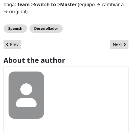
haga:
Team->Switch to->Master
(equipo → cambiar a
→ original).
Spanish
Desarrollador
Previous article: How to Approach to Big Projects with Joomla!
Next arti
Prev
Next
About the author