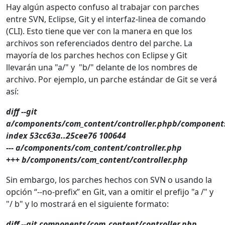
Hay algún aspecto confuso al trabajar con parches
entre SVN, Eclipse, Git y el interfaz-linea de comando
(CLI). Esto tiene que ver con la manera en que los
archivos son referenciados dentro del parche. La
mayoría de los parches hechos con Eclipse y Git
llevarán una "a/" y "b/" delante de los nombres de
archivo. Por ejemplo, un parche estándar de Git se verá
así:
diff --git
a/components/com_content/controller.phpb/components
index 53cc63a..25cee76 100644
--- a/components/com_content/controller.php
+++ b/components/com_content/controller.php
Sin embargo, los parches hechos con SVN o usando la
opción “--no-prefix” en Git, van a omitir el prefijo "a /" y
"/ b" y lo mostrará en el siguiente formato:
diff --git components/com_content/controller.php