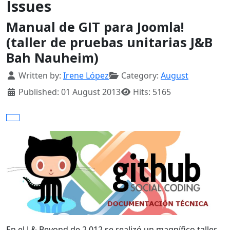
Issues
Manual de GIT para Joomla!
(taller de pruebas unitarias J&B
Bah Nauheim)
Details
Written by:
Irene López
Category:
August
Published: 01 August 2013
Hits: 5165
En el J & Beyond de 2.012 se realizó un magnífico taller