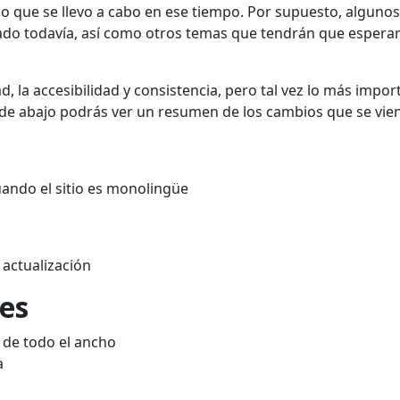
o que se llevo a cabo en ese tiempo
.
Por supuesto, algunos
do todavía
, así como otros temas
que tendrán que esperar
ad
, la accesibilidad y consistencia, pero
tal vez lo más
impor
 de abajo podrás ver un resumen de los cambios que se vie
uando
el sitio es
monolingüe
e
actualización
res
a de
todo el ancho
a