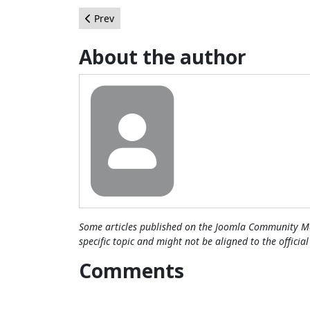
Previous article: Componente para Joomla! 3: C
Prev
About the author
Some articles published on the Joomla Community Ma
specific topic and might not be aligned to the officia
Comments