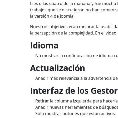
tres o
las cuatro de la
mañana y
fue
mucho l
trabajos
que se discutieron
no han
comenza
la versión 4 de
Joomla
!
.
Nuestros objetivos
eran mejorar
la usabilid
la persepción de la complejidad
.
En el video
Idioma
No mostrar
la configuración de idioma
c
Actualización
Añadir
más relevancia a la
advertencia
d
Interfaz de los Gesto
Retirar
la columna
izquierda para hacerl
Añadir
nuevas
herramientas de búsqued
Sólo
mostrar botones
que están activos