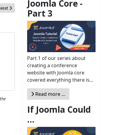
Joomla Core -
Next article: How to Approach to Big Projects with Joomla!
Next
Part 3
Part 1 of our series about
creating a conference
website with Joomla core
covered everything there is...
Read more …
the
If Joomla Could
...