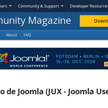
Learn
Community & Support
Developer Resource
nity Magazine
Down
About
FAQ
o de Joomla (JUX - Joomla Us