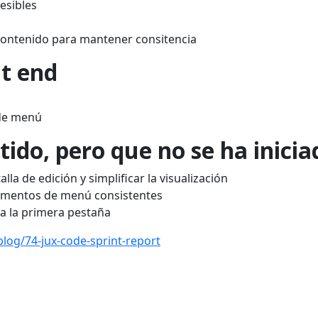
esible
s
contenido para mantener consitencia
t end
 de menú
tido
, pero que no
se ha inicia
alla
de edición y
simplificar la visualización
ementos de menú
consistente
s
ra
la primera pestaña
blog/74-jux-code-sprint-report