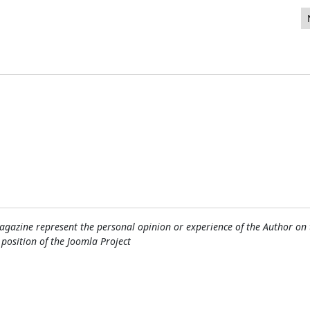
omenzando el desarrollo
gazine represent the personal opinion or experience of the Author on 
l position of the Joomla Project