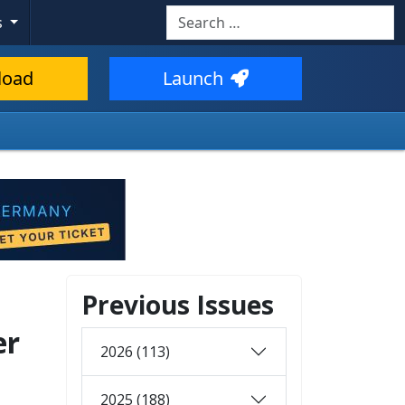
Search
s
load
Launch
Previous Issues
er
2026 (113)
2025 (188)