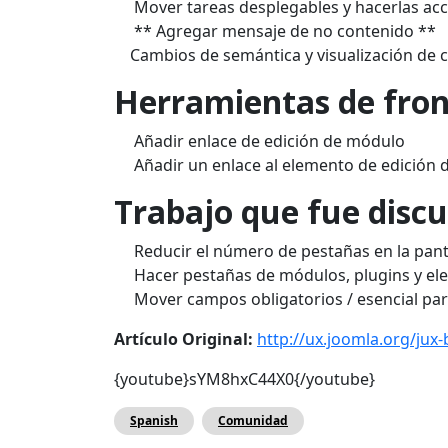
Mover
tareas
desplegables y
hacerlas acc
** Agregar mensaje de no contenido
**
Cambios de semántica y visualización de 
Herramientas de
fron
Añadir
enlace
de
edición de módulo
Añadir un enlace
al
elemento de edición
Trabajo
que fue discu
Reducir el número de
pestañas en la pant
Hacer
pestañas de
módulos,
plugins
y
el
Mover
campos obligatorios
/
esencial pa
Artículo Original:
http://ux.joomla.org/jux-
{youtube}sYM8hxC44X0{/youtube}
Spanish
Comunidad