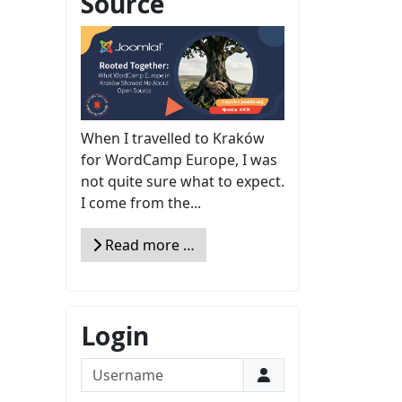
Source
When I travelled to Kraków
for WordCamp Europe, I was
not quite sure what to expect.
I come from the...
Read more …
Login
Username