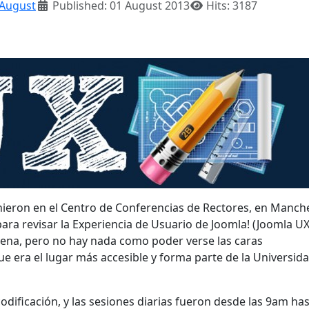
August
Published: 01 August 2013
Hits: 3187
unieron en el
Centro de Conferencias de
Rectores
,
en
Manche
para revisar la Experiencia de Usuario de
Joomla!
(Joomla
UX
ena, pero no hay nada como poder verse las caras
ue era el
lugar más
accesible y
forma
parte
de la Universid
codificación, y las sesiones diarias fueron desde las
9am
has