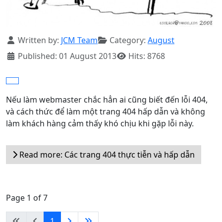
Details
Written by:
JCM Team
Category:
August
Published: 01 August 2013
Hits: 8768
Nếu làm webmaster chắc hẳn ai cũng biết đến lỗi 404,
và cách thức để làm một trang 404 hấp dẫn và không
làm khách hàng cảm thấy khó chịu khi gặp lỗi này.
Read more: Các trang 404 thực tiễn và hấp dẫn
Page 1 of 7
1