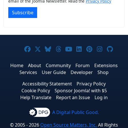
email of the Joomla Newsletter. Read the
Privacy Policy
Subscribe
Joomla! on Facebook
Joomla! on X
Joomla! on Bluesky
Joomla! on Threads
Joomla! on YouTub
Joomla! on Link
Joomla! on P
Joomla! 
Joom
Home
About
Community
Forum
Extensions
Services
User Guide
Developer
Shop
Accessibility Statement
Privacy Policy
Cookie Policy
Sponsor Joomla! with $5
Help Translate
Report an Issue
Log in
A Digital Public Good.
© 2005 - 2026
Open Source Matters, Inc.
All Rights