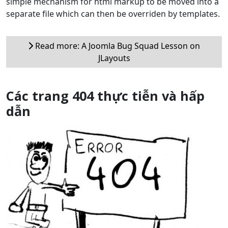
simple mechanism for html markup to be moved into a
separate file which can then be overriden by templates.
Read more: A Joomla Bug Squad Lesson on
JLayouts
Các trang 404 thực tiễn và hấp
dẫn