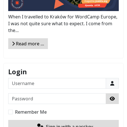
When I travelled to Kraków for WordCamp Europe,
I was not quite sure what to expect. I come from
the...
Read more …
Login
Username
Password
Show 
Remember Me
Sign in with a passkey