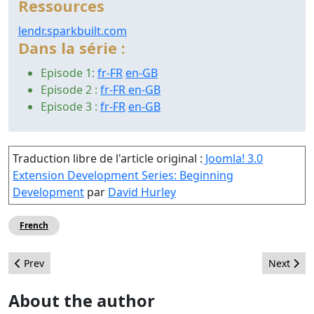
Ressources
lendr.sparkbuilt.com
Dans la série :
Episode 1:
fr-FR
en-GB
Episode 2 :
fr-FR
en-GB
Episode 3 :
fr-FR
en-GB
Traduction libre de l'article original :
Joomla! 3.0
Extension Development Series: Beginning
Development
par
David Hurley
French
Previous article: Objetivos del Equipo de Liderazgo de la Comu
Next artic
Prev
Next
About the author