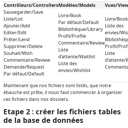
Contrôleurs/Controllers
Modèles/Models
Vues/Vie
Sauvegarder/Save
Livre/Book
Liste/List
Livre/Book
Par défaut/Default
Ajouter/Add
Liste des
Bibliothèque/Library
Editer/Edit
envies/Wis
Profil/Profile
Prêter/Lend
Bibliothèq
Commentaire/Review
Supprimer/Delete
Profil/Prof
Liste
Souhait/Wish
Liste
d’attente/Waitlist
Commentaire/Review
d’attente/W
Liste des
Demande/Request
Commenta
envies/Wishlist
Par défaut/Default
Maintenant que nos fichiers sont listés, que notre
ébauche est prête, il nous faut commencer à organiser
ces fichiers dans nos dossiers.
Etape 2 : créer les fichiers tables
de la base de données