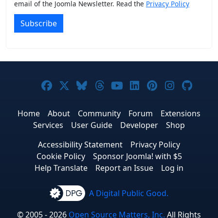
email of the Joomla Newsletter. Read the
Privacy Policy
Subscribe
Joomla! on Facebook
Joomla! on X
Joomla! on Bluesky
Joomla! on Threads
Joomla! on YouTub
Joomla! on Link
Joomla! on P
Joomla! 
Joom
Home
About
Community
Forum
Extensions
Services
User Guide
Developer
Shop
Accessibility Statement
Privacy Policy
Cookie Policy
Sponsor Joomla! with $5
Help Translate
Report an Issue
Log in
A Digital Public Good.
© 2005 - 2026
Open Source Matters, Inc.
All Rights