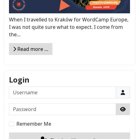
When I travelled to Kraków for WordCamp Europe,
I was not quite sure what to expect. I come from
the...
Read more …
Login
Username
Password
Show 
Remember Me