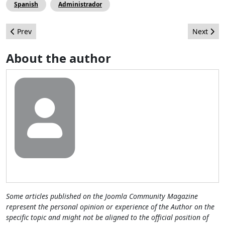
Spanish
Administrador
Previous article: Notas sobre Joomla 3, Alfa 2
Next arti
Prev
Next
About the author
Some articles published on the Joomla Community Magazine
represent the personal opinion or experience of the Author on the
specific topic and might not be aligned to the official position of