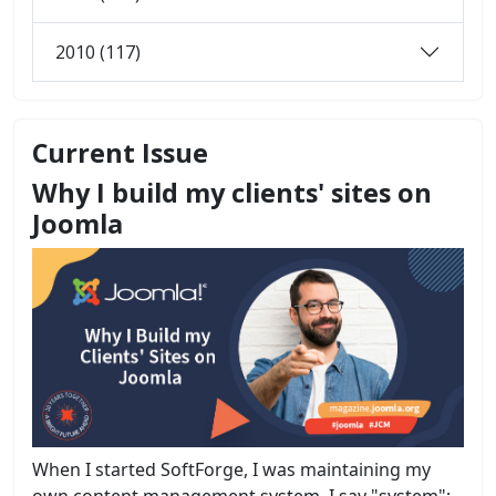
2010 (117)
Current Issue
Why I build my clients' sites on
Joomla
When I started SoftForge, I was maintaining my
own content management system. I say "system";