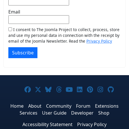
Email
I consent to The Joomla Project to collect, process, store
and use my personal data in connection with the receipt by
email of the Joomla Newsletter. Read the
Privacy Policy
Subscribe
Joomla! on Facebook
Joomla! on X
Joomla! on Bluesky
Joomla! on Threads
Joomla! on YouTub
Joomla! on Link
Joomla! on P
Joomla! 
Joom
Home
About
Community
Forum
Extensions
Services
User Guide
Developer
Shop
Accessibility Statement
Privacy Policy