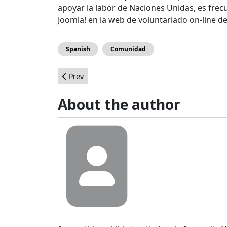
apoyar la labor de Naciones Unidas, es fre
Joomla! en la web de voluntariado on-line d
Spanish
Comunidad
Previous article: Part 1 - Review 9 Free Web Host
Prev
About the author