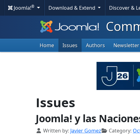
®
Joomla!
Download & Extend
Discover & 
Commu
Home
Issues
Authors
Newsletter
Issues
Joomla! y las Nacione
Details
Written by:
Javier Gomez
Category:
Oc