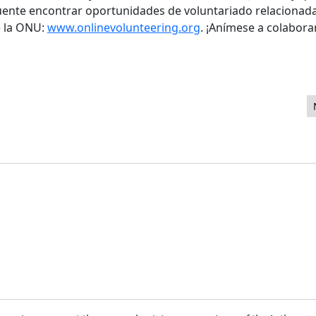
cuente encontrar oportunidades de voluntariado relacionad
e la ONU:
www.onlinevolunteering.org
. ¡Anímese a colabora
ing Services to Make Your Joomla! Site LIVE