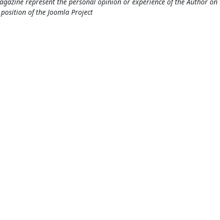
gazine represent the personal opinion or experience of the Author on 
l position of the Joomla Project