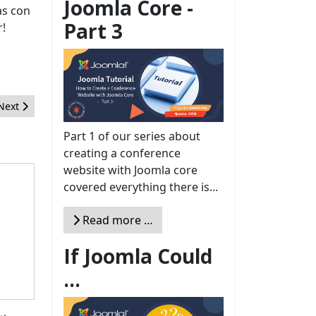
Joomla Core -
as con
Part 3
r!
Next article: Las 3 cosas que necesitas saber sobre Joomla 3
Next
Part 1 of our series about
creating a conference
website with Joomla core
covered everything there is...
Read more …
If Joomla Could
...