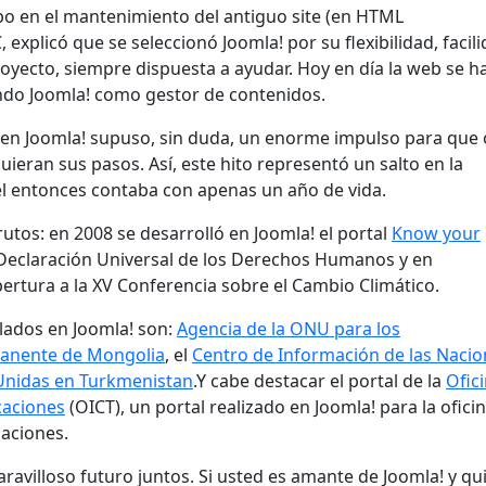
 en el mantenimiento del antiguo site (en HTML
explicó que se seleccionó Joomla! por su flexibilidad, facil
oyecto, siempre dispuesta a ayudar. Hoy en día la web se h
do Joomla! como gestor de contenidos.
en Joomla! supuso, sin duda, un enorme impulso para que 
ieran sus pasos. Así, este hito representó un salto en la
el entonces contaba con apenas un año de vida.
utos: en 2008 se desarrolló en Joomla! el portal
Know your
a Declaración Universal de los Derechos Humanos y en
ertura a la XV Conferencia sobre el Cambio Climático.
lados en Joomla! son:
Agencia de la ONU para los
anente de Mongolia
, el
Centro de Información de las Naci
Unidas en Turkmenistan
.Y cabe destacar el portal de la
Ofic
caciones
(OICT), un portal realizado en Joomla! para la ofici
caciones.
avilloso futuro juntos. Si usted es amante de Joomla! y qu