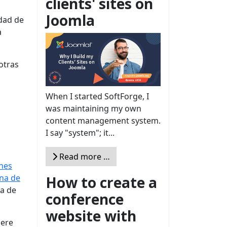
clients' sites on
Joomla
idad de
a
otras
When I started SoftForge, I
was maintaining my own
content management system.
I say "system"; it...
Read more …
ones
ina de
How to create a
na de
conference
website with
iere