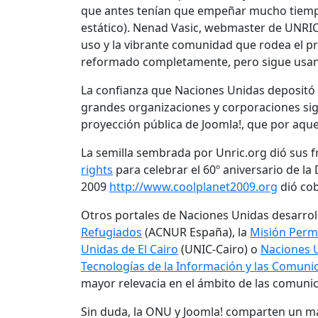
que antes tenían que empeñar mucho tiempo
estático). Nenad Vasic, webmaster de UNRIC, 
uso y la vibrante comunidad que rodea el pr
reformado completamente, pero sigue usan
La confianza que Naciones Unidas depositó 
grandes organizaciones y corporaciones sigu
proyección pública de Joomla!, que por aqu
La semilla sembrada por Unric.org dió sus fr
rights
para celebrar el 60º aniversario de l
2009
http://www.coolplanet2009.org
dió cob
Otros portales de Naciones Unidas desarrol
Refugiados
(ACNUR España), la
Misión Perm
Unidas de El Cairo
(UNIC-Cairo) o
Naciones 
Tecnologías de la Información y las Comuni
mayor relevacia en el ámbito de las comuni
Sin duda, la ONU y Joomla! comparten un mar