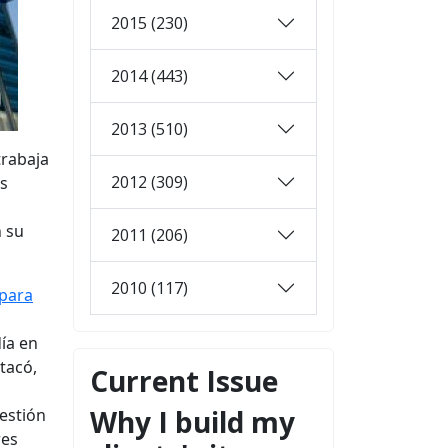
2015 (230)
2014 (443)
2013 (510)
trabaja
2012 (309)
os
n su
2011 (206)
2010 (117)
 para
día en
tacó,
Current Issue
Why I build my
estión
res