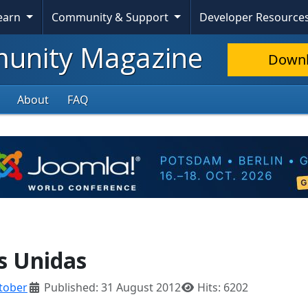
Learn
Community & Support
Developer Resource
nity Magazine
Down
About
FAQ
s Unidas
tober
Published: 31 August 2012
Hits: 6202