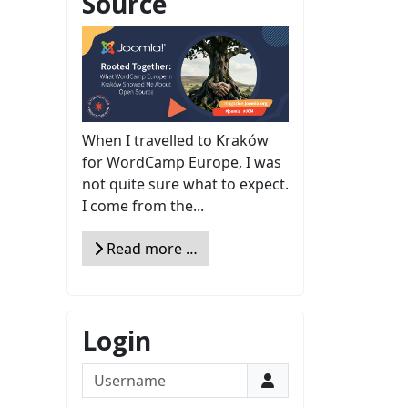
Source
When I travelled to Kraków
for WordCamp Europe, I was
not quite sure what to expect.
I come from the...
Read more …
Login
Username