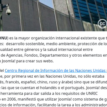
ONU
) es la mayor organización internacional existente que 
: desarrollo sostenible, medio ambiente, protección de l
aldad entre géneros y la salud internacional entre
d de Agencias, Fondos, Departamentos y otros elementos e
 Joomla! para crear sus webs.
del
Centro Regional de Información de las Naciones Unidas
e, por primera vez en las Naciones Unidas, no sólo estaba
lés, francés, español, chino, ruso y árabe) sino que se difun
 las que se cuentan el holandés o el portugués. Joomla! des
erramienta para dar salida a los requisitos de UNRIC
o en 2006, manifestó que utilizar Joomla! como sistema de g
cios de información, facilitando la tarea a los administrado