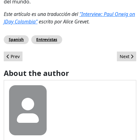
del mundo.
Este artículo es una traducción del
"Interview: Paul Orwig on
JDay Colombia"
escrito por Alice Grevet.
Spanish
Entrevistas
Previous article: Joomla! 3.0 Preguntas Frecuentes
Next arti
Prev
Next
About the author