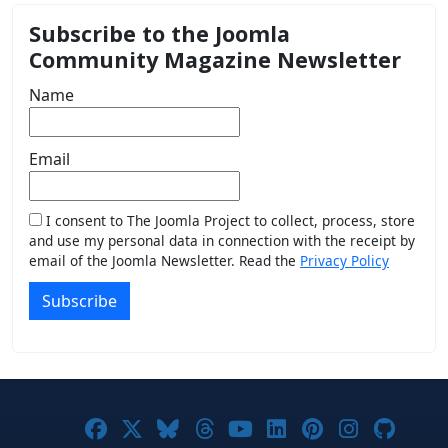
Subscribe to the Joomla
Community Magazine Newsletter
Name
Email
I consent to The Joomla Project to collect, process, store
and use my personal data in connection with the receipt by
email of the Joomla Newsletter. Read the
Privacy Policy
Subscribe
Joomla! on Facebook
Joomla! on X
Joomla! on Bluesky
Joomla! on Threads
Joomla! on YouTub
Joomla! on Link
Joomla! on P
Joomla! 
Joom