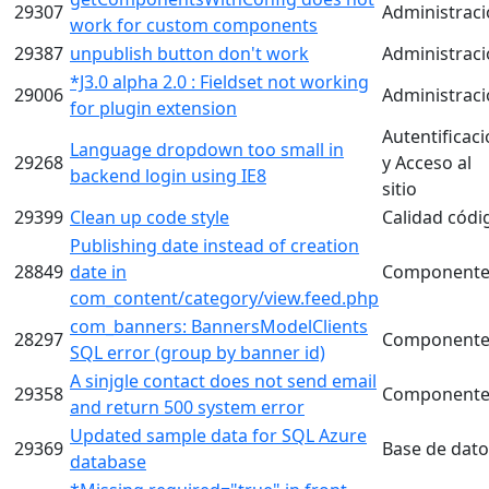
29307
Administrac
work for custom components
29387
unpublish button don't work
Administrac
*J3.0 alpha 2.0 : Fieldset not working
29006
Administrac
for plugin extension
Autentificac
Language dropdown too small in
29268
y Acceso al
backend login using IE8
sitio
29399
Clean up code style
Calidad códi
Publishing date instead of creation
28849
date in
Componente
com_content/category/view.feed.php
com_banners: BannersModelClients
28297
Componente
SQL error (group by banner id)
A sinjgle contact does not send email
29358
Componente
and return 500 system error
Updated sample data for SQL Azure
29369
Base de dato
database