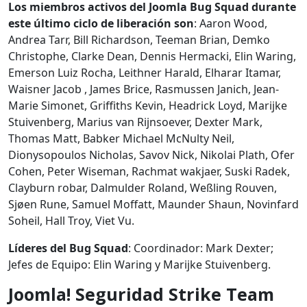
Los miembros activos del Joomla Bug Squad durante
este último ciclo de liberación son
: Aaron Wood,
Andrea Tarr, Bill Richardson, Teeman Brian, Demko
Christophe, Clarke Dean, Dennis Hermacki, Elin Waring,
Emerson Luiz Rocha, Leithner Harald, Elharar Itamar,
Waisner Jacob , James Brice, Rasmussen Janich, Jean-
Marie Simonet, Griffiths Kevin, Headrick Loyd, Marijke
Stuivenberg, Marius van Rijnsoever, Dexter Mark,
Thomas Matt, Babker Michael McNulty Neil,
Dionysopoulos Nicholas, Savov Nick, Nikolai Plath, Ofer
Cohen, Peter Wiseman, Rachmat wakjaer, Suski Radek,
Clayburn robar, Dalmulder Roland, Weßling Rouven,
Sjøen Rune, Samuel Moffatt, Maunder Shaun, Novinfard
Soheil, Hall Troy, Viet Vu.
Líderes del Bug Squad
: Coordinador: Mark Dexter;
Jefes de Equipo: Elin Waring y Marijke Stuivenberg.
Joomla! Seguridad Strike Team