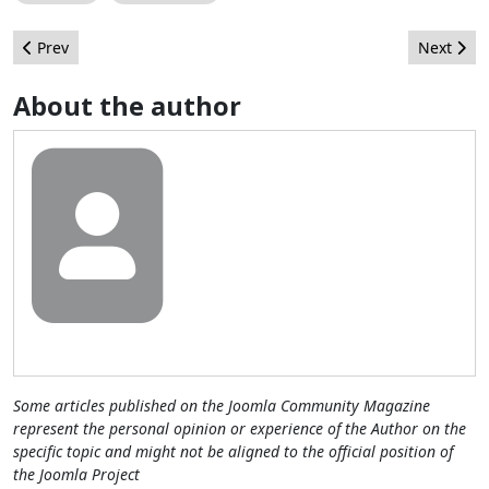
Previous article: Lanzamiento de Joomla 3.0.0
Next artic
Prev
Next
About the author
Some articles published on the Joomla Community Magazine
represent the personal opinion or experience of the Author on the
specific topic and might not be aligned to the official position of
the Joomla Project