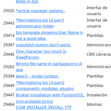
Bytes in ISIS
Interfaz de
29325
*article manager options -
usuario
*Normalising isis UI part1
Interfaz de
29443
administrator folder
usuario
Isis template showing User Name is
29414
Plantillas
not a good idea.
29387
unpublish button don't work.
Administrac
One character too much in
29446
CMS Libreria
JFeedPerson
Wrong file name in garbagecoro cli
29262
Administrac
app
29394
beez3 -- single contact.
Plantillas
*Normalising isis UI part2
29449
Plantillas
components, modules, plugins
29447
Broken installation with PostgreSQL.
Instalación
Untranslated string
29464
Idiomas
COM_INSTALLER_INSTALL_FTP