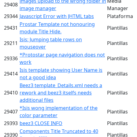
images upload to the wrong folder in
Media
29408
image manager
Manager
29344
Javascript Error with JHTML tabs
Plataforma
Prostar Template not honouring
29431
Plantillas
module Title Hide.
Isis: Jumping table rows on
29211
Plantillas
mouseover
*Protostar page navigation does not
29336
Plantillas
work
Isis template showing User Name is
29414
Plantillas
not a good idea
Beez3 template_Details.xml needs a
29410
rework and beez3 itselfs needs
Plantillas
additional files
*Isis wong implementation of the
29407
Plantillas
color parameter
29393
beez3 CLOSE INFO
Plantillas
Components Title Truncated to 40
29390
Plantillas