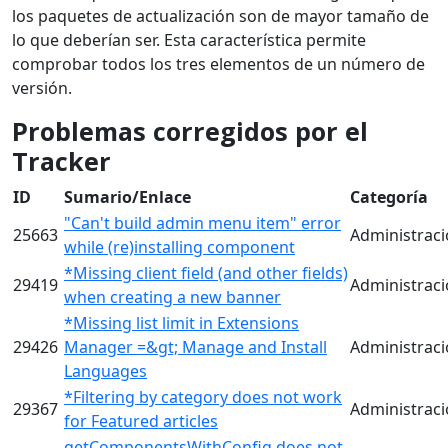
los paquetes de actualización son de mayor tamaño de
lo que deberían ser. Esta característica permite
comprobar todos los tres elementos de un número de
versión.
Problemas corregidos por el
Tracker
ID
Sumario/Enlace
Categoría
"Can't build admin menu item" error
25663
Administrac
while (re)installing component
*Missing client field (and other fields)
29419
Administrac
when creating a new banner
*Missing list limit in Extensions
29426
Manager =&gt; Manage and Install
Administrac
Languages
*Filtering by category does not work
29367
Administrac
for Featured articles
getComponentsWithConfig does not