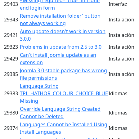
*Missing required="true" in front-
29403
Interfaz
end login form
Remove installation folder' button
29343
Instalación
not always working
Auto update doesn't work in version
29421
Instalación
3.0.0
29323
Problems in update from 2.5 to 3.0
Instalación
Can't install Joomla update as an
29429
Instalación
extension
Joomla 3.0 stable package has wrong
29385
Instalación
file permissions
Language String
29383
TPL_HATHOR_COLOUR_CHOICE_BLUE
Idiomas
Missing
Override Language String Created
29380
Idiomas
Cannot be Deleted
Languages Cannot be Installed Using
29374
Idiomas
Install Languages