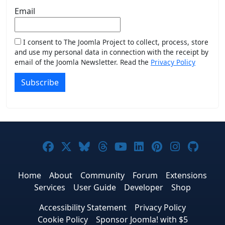
Email
I consent to The Joomla Project to collect, process, store
and use my personal data in connection with the receipt by
email of the Joomla Newsletter. Read the
Privacy Policy
Subscribe
Joomla! on Facebook
Joomla! on X
Joomla! on Bluesky
Joomla! on Threads
Joomla! on YouTub
Joomla! on Link
Joomla! on P
Joomla! 
Joom
Home
About
Community
Forum
Extensions
Services
User Guide
Developer
Shop
Accessibility Statement
Privacy Policy
Cookie Policy
Sponsor Joomla! with $5