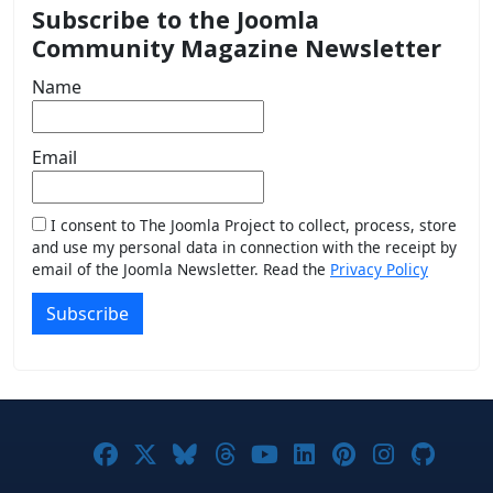
Subscribe to the Joomla
Community Magazine Newsletter
Name
Email
I consent to The Joomla Project to collect, process, store
and use my personal data in connection with the receipt by
email of the Joomla Newsletter. Read the
Privacy Policy
Subscribe
Joomla! on Facebook
Joomla! on X
Joomla! on Bluesky
Joomla! on Threads
Joomla! on YouTub
Joomla! on Link
Joomla! on P
Joomla! 
Joom