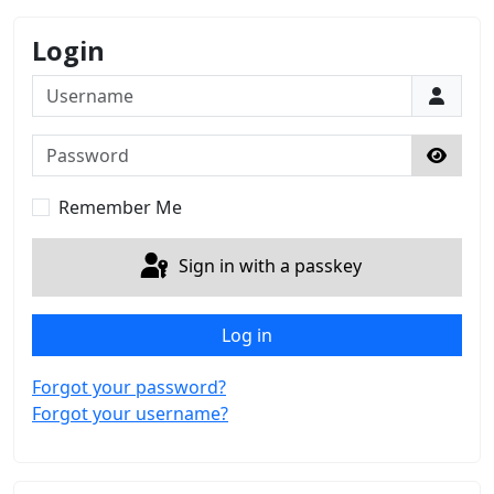
Login
Username
Password
Show 
Remember Me
Sign in with a passkey
Log in
Forgot your password?
Forgot your username?